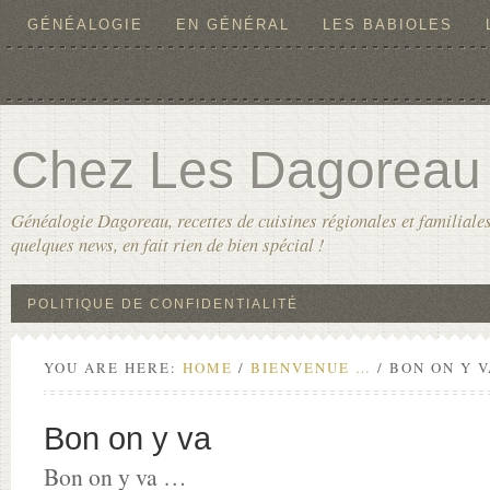
GÉNÉALOGIE
EN GÉNÉRAL
LES BABIOLES
Chez Les Dagoreau
Généalogie Dagoreau, recettes de cuisines régionales et familiales
quelques news, en fait rien de bien spécial !
POLITIQUE DE CONFIDENTIALITÉ
YOU ARE HERE:
HOME
/
BIENVENUE …
/
BON ON Y V
Bon on y va
Bon on y va …