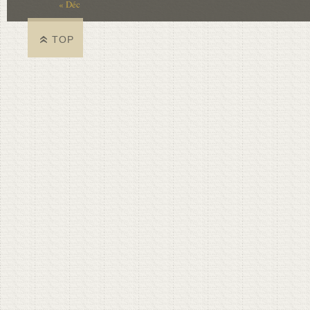
« Déc
TOP