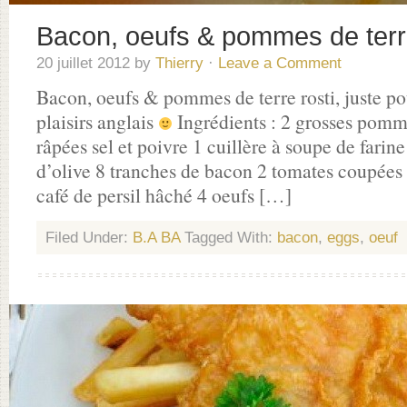
Bacon, oeufs & pommes de terre
20 juillet 2012
by
Thierry
·
Leave a Comment
Bacon, oeufs & pommes de terre rosti, juste po
plaisirs anglais
Ingrédients : 2 grosses pomme
râpées sel et poivre 1 cuillère à soupe de farin
d’olive 8 tranches de bacon 2 tomates coupées 
café de persil hâché 4 oeufs […]
Filed Under:
B.A BA
Tagged With:
bacon
,
eggs
,
oeuf