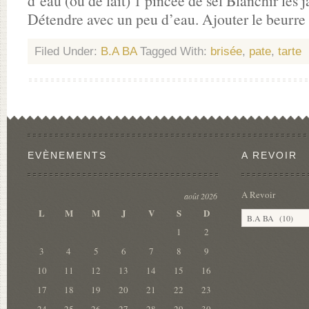
d’eau (ou de lait) 1 pincée de sel Blanchir les j
Détendre avec un peu d’eau. Ajouter le beurre
Filed Under:
B.A BA
Tagged With:
brisée
,
pate
,
tarte
EVÈNEMENTS
A REVOIR
A Revoir
août 2026
L
M
M
J
V
S
D
1
2
3
4
5
6
7
8
9
10
11
12
13
14
15
16
17
18
19
20
21
22
23