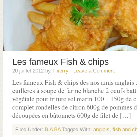
Les fameux Fish & chips
20 juillet 2012
by
Thierry
·
Leave a Comment
Les fameux Fish & chips des nos amis anglais 
cuillères à soupe de farine blanche 2 oeufs battu
végétale pour friture sel marin 100 – 150g de 
complet rondelles de citron 600g de pommes de
découpées en bâtonnets 600g de filet de […]
Filed Under:
B.A BA
Tagged With:
anglais
,
fish and c