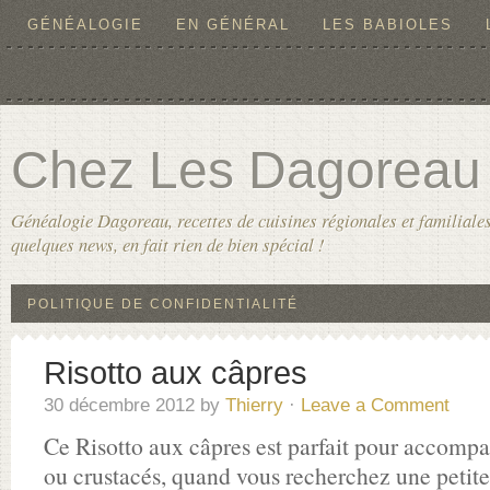
GÉNÉALOGIE
EN GÉNÉRAL
LES BABIOLES
Chez Les Dagoreau
Généalogie Dagoreau, recettes de cuisines régionales et familiales
quelques news, en fait rien de bien spécial !
POLITIQUE DE CONFIDENTIALITÉ
Risotto aux câpres
30 décembre 2012
by
Thierry
·
Leave a Comment
Ce Risotto aux câpres est parfait pour accompa
ou crustacés, quand vous recherchez une petite 