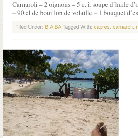
Carnaroli – 2 oignons – 5 c. à soupe d’huile d’o
– 90 cl de bouillon de volaille – 1 bouquet d’
Filed Under:
B.A BA
Tagged With:
capres
,
carnaroli
,
r