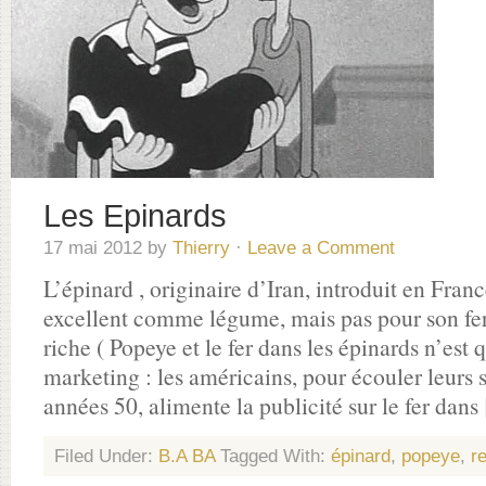
Les Epinards
17 mai 2012
by
Thierry
·
Leave a Comment
L’épinard , originaire d’Iran, introduit en Fran
excellent comme légume, mais pas pour son fer 
riche ( Popeye et le fer dans les épinards n’est
marketing : les américains, pour écouler leurs 
années 50, alimente la publicité sur le fer dans
Filed Under:
B.A BA
Tagged With:
épinard
,
popeye
,
r