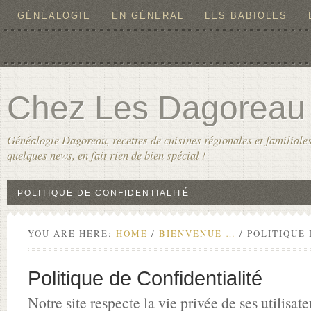
GÉNÉALOGIE
EN GÉNÉRAL
LES BABIOLES
Chez Les Dagoreau
Généalogie Dagoreau, recettes de cuisines régionales et familiales
quelques news, en fait rien de bien spécial !
POLITIQUE DE CONFIDENTIALITÉ
YOU ARE HERE:
HOME
/
BIENVENUE …
/
POLITIQUE 
Politique de Confidentialité
Notre site respecte la vie privée de ses utilisat