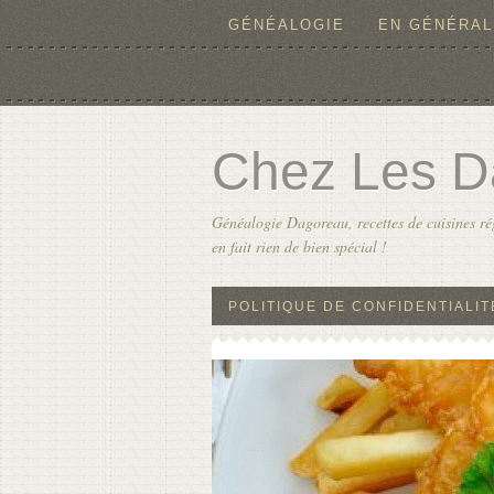
GÉNÉALOGIE
EN GÉNÉRAL
Chez Les D
Généalogie Dagoreau, recettes de cuisines rég
en fait rien de bien spécial !
POLITIQUE DE CONFIDENTIALIT