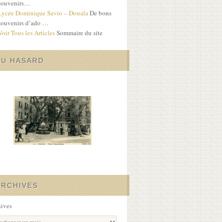
souvenirs…
Lycée Dominique Savio – Douala
De bons
souvenirs d’ado …
Voir Tous les Articles
Sommaire du site
AU HASARD
ARCHIVES
ives