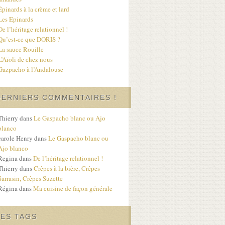
Épinards à la crème et lard
Les Epinards
De l’héritage relationnel !
Qu’est-ce que DORIS ?
La sauce Rouille
L’Aïoli de chez nous
Gazpacho à l’Andalouse
DERNIERS COMMENTAIRES !
Thierry
dans
Le Gaspacho blanc ou Ajo
blanco
carole Henry
dans
Le Gaspacho blanc ou
Ajo blanco
Regina
dans
De l’héritage relationnel !
Thierry
dans
Crêpes à la bière, Crêpes
Sarrasin, Crêpes Suzette
Régina
dans
Ma cuisine de façon générale
LES TAGS