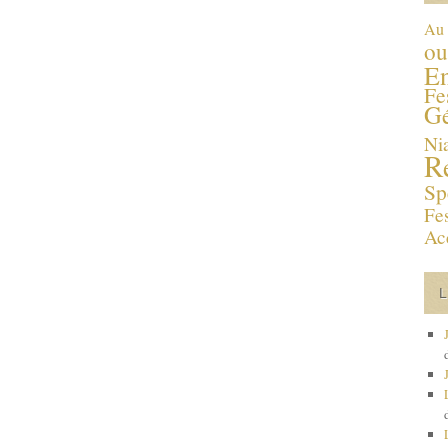
Au 
ou
En
Fe
Gé
Ni
R
Sp
Fes
Ac