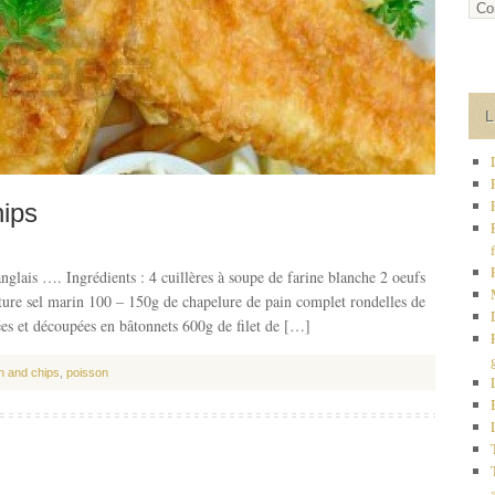
hips
glais …. Ingrédients : 4 cuillères à soupe de farine blanche 2 oeufs
riture sel marin 100 – 150g de chapelure de pain complet rondelles de
es et découpées en bâtonnets 600g de filet de […]
sh and chips
,
poisson