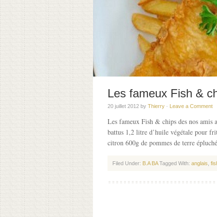
Les fameux Fish & c
20 juillet 2012
by
Thierry
·
Leave a Comment
Les fameux Fish & chips des nos amis an
battus 1,2 litre d’huile végétale pour f
citron 600g de pommes de terre épluché
Filed Under:
B.A BA
Tagged With:
anglais
,
fi