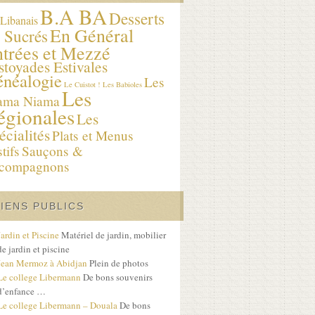
B.A BA
Desserts
Libanais
En Général
 Sucrés
trées et Mezzé
stoyades Estivales
néalogie
Les
Le Cuistot !
Les Babioles
Les
ama Niama
égionales
Les
écialités
Plats et Menus
tifs
Sauçons &
compagnons
LIENS PUBLICS
Jardin et Piscine
Matériel de jardin, mobilier
de jardin et piscine
Jean Mermoz à Abidjan
Plein de photos
Le college Libermann
De bons souvenirs
d’enfance …
Le college Libermann – Douala
De bons