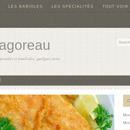
LES BABIOLES
LES SPÉCIALITÉS
TOUT VOIR
agoreau
ionales et familiales, quelques news,
É
Iden
Mot 