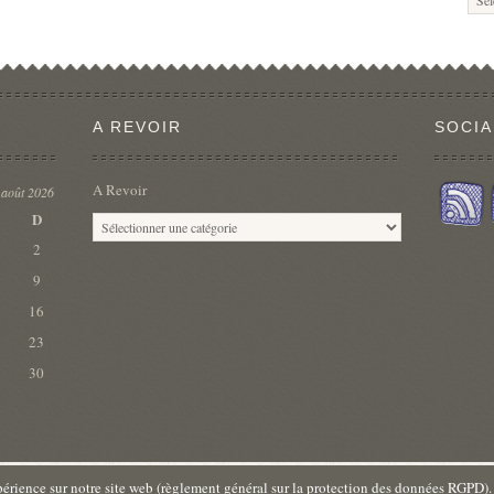
A REVOIR
SOCIA
A Revoir
août 2026
D
2
9
16
23
30
érience sur notre site web (règlement général sur la protection des données RGPD). En