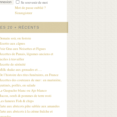
Se souvenir de moi
Mot de passe oublié ?
S'enregistrer
LES 20 + RÉCENTS
Demain soir, on festoie
Risotto aux câpres
Foie Gras aux Noisettes et Figues
Recettes de Panais, légumes anciens et
faciles à travailler
Recette de sérénité
Milk shake aux grenades et….
De l’histoire des rites funéraires, en France
Recettes des couteaux de mer : en marinière,
gratinés, poêlés, en salade
Le Gaspacho blanc ou Ajo blanco
Bacon, oeufs & pommes de terre rosti
Les fameux Fish & chips
Tarte aux abricots pâte sablée aux amandes
Tarte aux abricots à la crème fraîche et
amandes