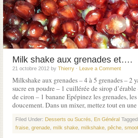
Milk shake aux grenades et….
21 octobre 2012
by
Thierry
·
Leave a Comment
Milkshake aux grenades – 4 à 5 grenades – 2 y
sucre en poudre – 1 cuillérée de sirop d’érable –
de ciron – 1 banane Epépinez les grenades, les 
doucement. Dans un mixer, mettez tout en une 
Filed Under:
Desserts ou Sucrés
,
En Général
Tagged
fraise
,
grenade
,
milk shake
,
milkshake
,
pêche
,
smoot