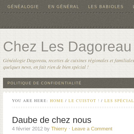
GÉNÉALOGIE
EN GÉNÉRAL
LES BABIOLES
Chez Les Dagoreau
Généalogie Dagoreau, recettes de cuisines régionales et familiales
quelques news, en fait rien de bien spécial !
POLITIQUE DE CONFIDENTIALITÉ
YOU ARE HERE:
HOME
/
LE CUISTOT !
/
LES SPÉCIAL
Daube de chez nous
4 février 2012
by
Thierry
·
Leave a Comment